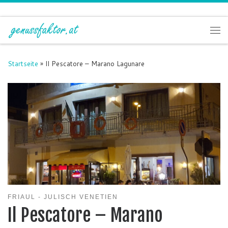
Zum Inhalt springen
Me
Startseite
»
Il Pescatore – Marano Lagunare
FRIAUL - JULISCH VENETIEN
Il Pescatore – Marano