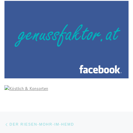
Beitragsnavigation
Vorheriger Beitrag
DER RIESEN-MOHR-IM-HEMD