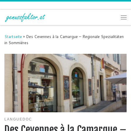
Zum Inhalt springen
Me
Startseite
»
Des Cevennes à la Camargue – Regionale Spezialitäten
in Sommières
LANGUEDOC
Des Cevennes à la Camargue –