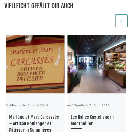
VIELLEICHT GEFÄLLT DIR AUCH
Veröffentlicht
3. Juni 2018
Veröffentlicht
7. Juni 2018
Ve
Marlène et Marc Carcassès
Les Halles Castellane in
– Artisan Boulanger et
Montpellier
Pâtisser in Sommières