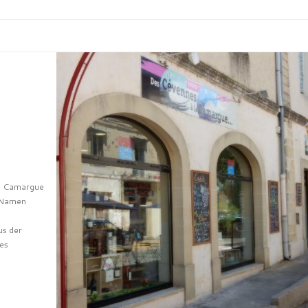
la Camargue
m Namen
us der
es