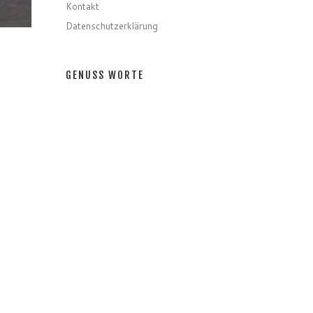
Kontakt
Datenschutzerklärung
GENUSS WORTE
Gerichte
Zutaten
Speziell
Gastro
Getränke
GENUSS MONATE
GENUSS MONATE