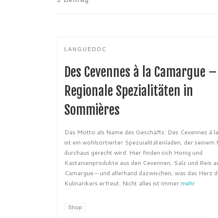
LANGUEDOC
Des Cevennes à la Camargue –
Regionale Spezialitäten in
Sommières
Das Motto als Name des Geschäfts: Des Cevennes à 
ist ein wohlsortierter Spezuialitätenladen, der seine
durchaus gerecht wird. Hier finden sich Honig und
Kastanienprodukte aus den Cevennen, Salz und Reis a
Camargue – und allerhand dazwischen, was das Herz d
Kulinarikers erfreut. Nicht alles ist immer
mehr
Shop