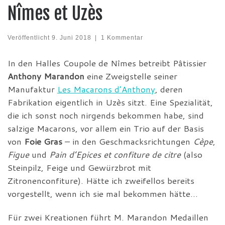
Nîmes et Uzès
Veröffentlicht
9. Juni 2018
|
1 Kommentar
In den Halles Coupole de Nîmes betreibt Pâtissier
Anthony Marandon
eine Zweigstelle seiner
Manufaktur
Les Macarons d’Anthony
, deren
Fabrikation eigentlich in Uzès sitzt. Eine Spezialität,
die ich sonst noch nirgends bekommen habe, sind
salzige Macarons, vor allem ein Trio auf der Basis
von
Foie Gras
– in den Geschmacksrichtungen
Cèpe
,
Figue
und
Pain d’Epices et confiture de citre
(also
Steinpilz, Feige und Gewürzbrot mit
Zitronenconfiture). Hätte ich zweifellos bereits
vorgestellt, wenn ich sie mal bekommen hätte…
Für zwei Kreationen führt M. Marandon Medaillen