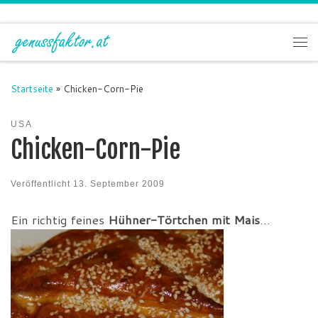
Zum Inhalt springen
Me
Startseite
»
Chicken-Corn-Pie
USA
Chicken-Corn-Pie
Veröffentlicht
13. September 2009
Ein richtig feines
Hühner-Törtchen mit Mais
…