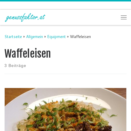
Zum Inhalt springen
Me
Startseite
»
Allgemein
»
Equipment
»
Waffeleisen
Waffeleisen
3 Beiträge