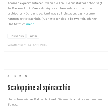
Aromen experimentieren, wenn die Frau Genussfaktor schon sagt,
ihr Karamell mit Meersalz eigne sich besonders zu Lamm und
arabischer Küche uns so. Und was soll ich sagen: das Karamell
harmoniert tatsächlich. (Als hätte ich das je bezweifelt, oh nein!
Das hätt‘ ich
mehr
Couscous
Lamm
Veröffentlicht
14. April 2015
ALLGEMEIN
Scaloppine al spinacchio
Und schon wieder Kalbsschnitzerl: Diesmal á la nature mit jungem
Spinat.