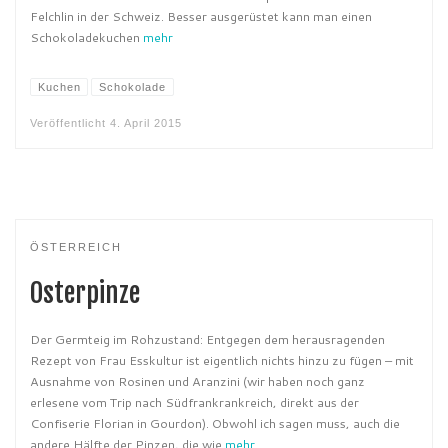
Felchlin in der Schweiz. Besser ausgerüstet kann man einen
Schokoladekuchen
mehr
Kuchen
Schokolade
Veröffentlicht
4. April 2015
ÖSTERREICH
Osterpinze
Der Germteig im Rohzustand: Entgegen dem herausragenden
Rezept von Frau Esskultur ist eigentlich nichts hinzu zu fügen – mit
Ausnahme von Rosinen und Aranzini (wir haben noch ganz
erlesene vom Trip nach Südfrankrankreich, direkt aus der
Confiserie Florian in Gourdon). Obwohl ich sagen muss, auch die
andere Hälfte der Pinzen, die wie
mehr