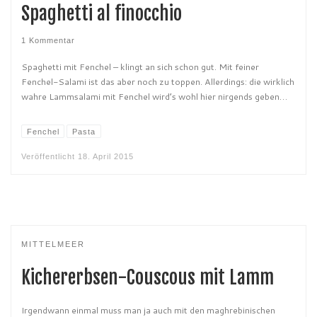
Spaghetti al finocchio
1 Kommentar
Spaghetti mit Fenchel – klingt an sich schon gut. Mit feiner
Fenchel-Salami ist das aber noch zu toppen. Allerdings: die wirklich
wahre Lammsalami mit Fenchel wird’s wohl hier nirgends geben…
Fenchel
Pasta
Veröffentlicht
18. April 2015
MITTELMEER
Kichererbsen-Couscous mit Lamm
Irgendwann einmal muss man ja auch mit den maghrebinischen