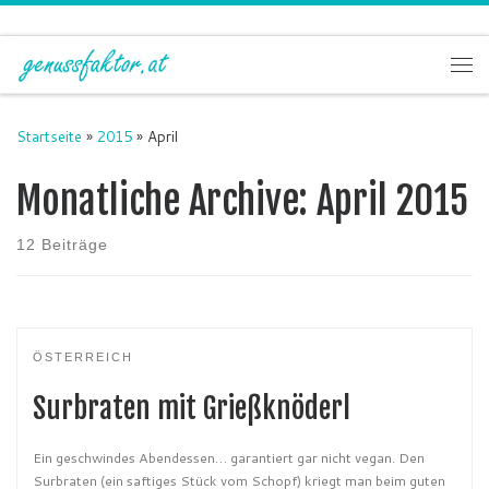
Zum Inhalt springen
Me
Startseite
»
2015
»
April
Monatliche Archive:
April 2015
12 Beiträge
ÖSTERREICH
Surbraten mit Grießknöderl
Ein geschwindes Abendessen… garantiert gar nicht vegan. Den
Surbraten (ein saftiges Stück vom Schopf) kriegt man beim guten