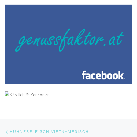
Beitragsnavigation
Vorheriger Beitrag
HÜHNERFLEISCH VIETNAMESISCH