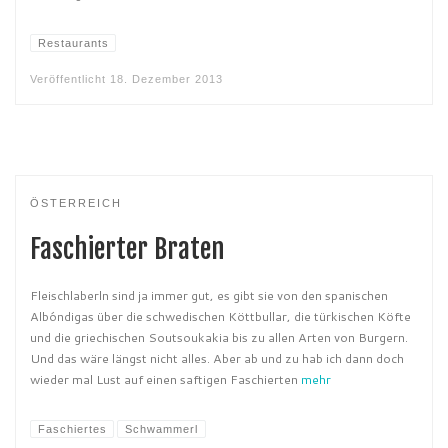
Restaurants
Veröffentlicht
18. Dezember 2013
ÖSTERREICH
Faschierter Braten
Fleischlaberln sind ja immer gut, es gibt sie von den spanischen
Albóndigas über die schwedischen Köttbullar, die türkischen Köfte
und die griechischen Soutsoukakia bis zu allen Arten von Burgern.
Und das wäre längst nicht alles. Aber ab und zu hab ich dann doch
wieder mal Lust auf einen saftigen Faschierten
mehr
Faschiertes
Schwammerl