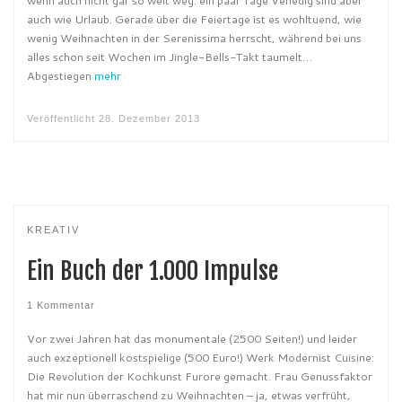
wenn auch nicht gar so weit weg: ein paar Tage Venedig sind aber
auch wie Urlaub. Gerade über die Feiertage ist es wohltuend, wie
wenig Weihnachten in der Serenissima herrscht, während bei uns
alles schon seit Wochen im Jingle-Bells-Takt taumelt…
Abgestiegen
mehr
Veröffentlicht
28. Dezember 2013
KREATIV
Ein Buch der 1.000 Impulse
1 Kommentar
Vor zwei Jahren hat das monumentale (2500 Seiten!) und leider
auch exzeptionell kostspielige (500 Euro!) Werk Modernist Cuisine:
Die Revolution der Kochkunst Furore gemacht. Frau Genussfaktor
hat mir nun überraschend zu Weihnachten – ja, etwas verfrüht,