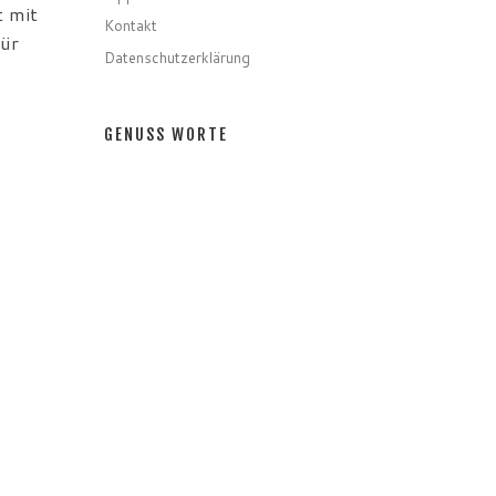
t mit
Kontakt
für
Datenschutzerklärung
GENUSS WORTE
eich
el
Gerichte
Zutaten
tig
icht
Speziell
Gastro
 der
Getränke
hl an
llen:
GENUSS MONATE
aar
GENUSS MONATE