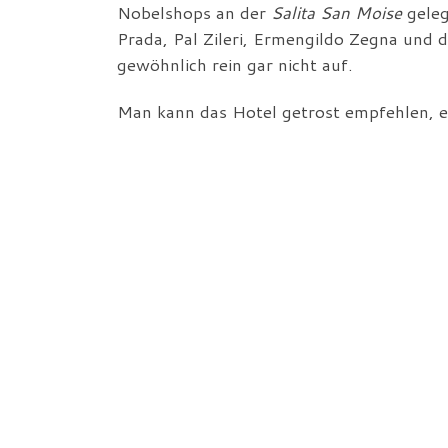
Nobelshops an der
Salita San Moise
geleg
Prada, Pal Zileri, Ermengildo Zegna und 
gewöhnlich rein gar nicht auf.
Man kann das Hotel getrost empfehlen, e
nachgerade dazu angetan, einen mit nüch
ganz ohne Frühstück buchen, es gibt ja z
rund um dieses Hotel – ausreichend Gelege
bekanntlich im Urlaub auch schon
vor de
den Magen füllen mit dem unterdurchschnit
allzu weit – über den
Campo San Stefano
Accademia rechts nur einen einzigen klein
Tramezzini und anderen mit Delikatessen 
hervorzuheben das
Tramezzino al Cavallo
Wir sind auch die lange
Calle Fuseri
bis 
erste Süßigkeiten zu uns zu nehmen. Irge
Frizzante rum bringen.