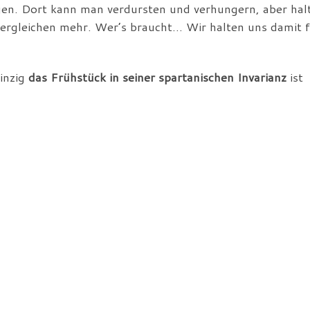
en. Dort kann man verdursten und verhungern, aber hal
dergleichen mehr. Wer’s braucht… Wir halten uns damit 
inzig
das Frühstück in seiner spartanischen Invarianz
ist
ternen Magen das Weite suchen zu lassen. Man sollte gl
um Glück in Venedig an allen Ecken – außer eben im Viert
nheit, sich zu stärken. Und ein kleiner Frizzante darf
m Zwölfeläuten
sein. Man sollte sich jedenfalls nicht unnö
tlichen Zeug, das im Hotel bereitgestellt wird. Es ist n
und die Accademia-Brücke – in die
Bar alla Toletta
, von
en Canale weit weg. Hier wartet eine reichhaltige Auswa
belegten Brötchen und Weckerln auf das erste Hungersti
– ja, mit Pferd! Delicato!
zum
Campo San Luca
rauf, um dort im
Marchini Time
ein p
ndwie muss man ja die Zeit bis zum ersten Sprizz oder