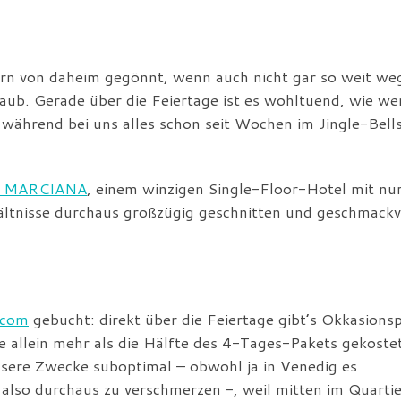
rn von daheim gegönnt, wenn auch nicht gar so weit weg
aub. Gerade über die Feiertage ist es wohltuend, wie we
 während bei uns alles schon seit Wochen im Jingle-Bell
 MARCIANA
, einem winzigen Single-Floor-Hotel mit nu
ältnisse durchaus großzügig geschnitten und geschmackv
.com
gebucht: direkt über die Feiertage gibt’s Okkasionsp
e allein mehr als die Hälfte des 4-Tages-Pakets gekostet
unsere Zwecke suboptimal – obwohl ja in Venedig es
 also durchaus zu verschmerzen -, weil mitten im Quartie