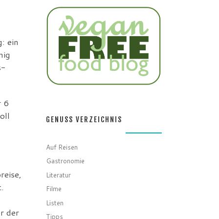
: ein
nig
s-
r 6
oll
GENUSS VERZEICHNIS
Auf Reisen
Gastronomie
reise,
Literatur
.
Filme
Listen
r der
Tipps