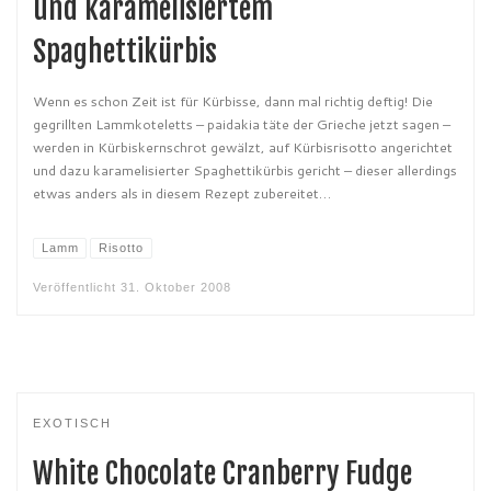
und karamelisiertem
Spaghettikürbis
Wenn es schon Zeit ist für Kürbisse, dann mal richtig deftig! Die
gegrillten Lammkoteletts – paidakia täte der Grieche jetzt sagen –
werden in Kürbiskernschrot gewälzt, auf Kürbisrisotto angerichtet
und dazu karamelisierter Spaghettikürbis gericht – dieser allerdings
etwas anders als in diesem Rezept zubereitet…
Lamm
Risotto
Veröffentlicht
31. Oktober 2008
EXOTISCH
White Chocolate Cranberry Fudge