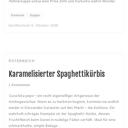
Hühnersuppe und je eine Prise Zimt und Kurkuma wahre Wunder.
Gemüse
Suppe
Veröffentlicht
6. Oktober 2008
ÖSTERREICH
Karamelisierter Spaghettikürbis
1 Kommentar
Cucurbita pepo – ein recht eigenwilliger Artgenosse der
Kürbisgewächse. Wenn es zu herbsten beginnt, kommen sie endlich
wieder in Dutzenden Varianten auf den Markt – die Kürbisse. Ein
wahrhaft schräges Exemplar ist der Spaghetti-Kürbis, dessen
Fruchtfleisch beim Garen in nudelige Fäden zerfällt. Ideal für eine
schmackhafte, simple Beilage…