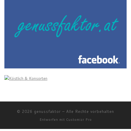
© 2026
genussfaktor
–
Alle Rechte vorbehalten
Entworfen mit
Customizr Pro