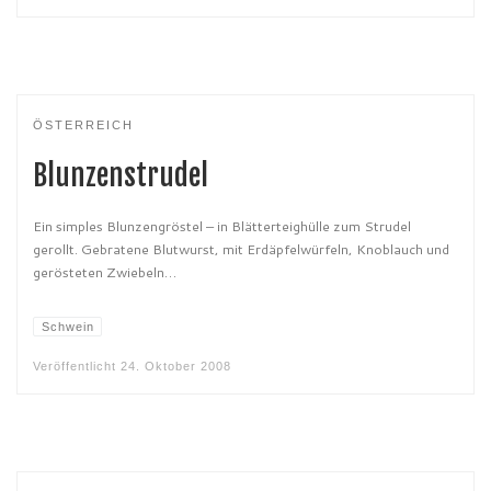
ÖSTERREICH
Blunzenstrudel
Ein simples Blunzengröstel – in Blätterteighülle zum Strudel
gerollt. Gebratene Blutwurst, mit Erdäpfelwürfeln, Knoblauch und
gerösteten Zwiebeln…
Schwein
Veröffentlicht
24. Oktober 2008