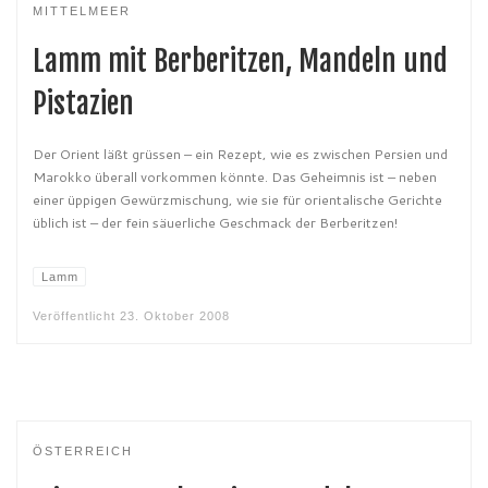
MITTELMEER
Lamm mit Berberitzen, Mandeln und
Pistazien
Der Orient läßt grüssen – ein Rezept, wie es zwischen Persien und
Marokko überall vorkommen könnte. Das Geheimnis ist – neben
einer üppigen Gewürzmischung, wie sie für orientalische Gerichte
üblich ist – der fein säuerliche Geschmack der Berberitzen!
Lamm
Veröffentlicht
23. Oktober 2008
ÖSTERREICH