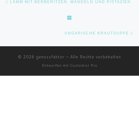
LAMM MIT BERBERITZEN, MANDELN UND PISTAZIEN
ZURÜCK ZUR BEITRAGSLI
Nä
UNGARISCHE KRAUTSUPPE
© 2026
genussfaktor
–
Alle Rechte vorbehalten
Entworfen mit
Customizr Pro