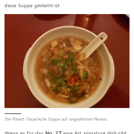
diese Suppe
gemeint
ist.
Die Pikant-Säuerliche Suppe auf ungeahntem Niveau
Wenn es für das
No. 27
eine Art
signature dish
gibt,