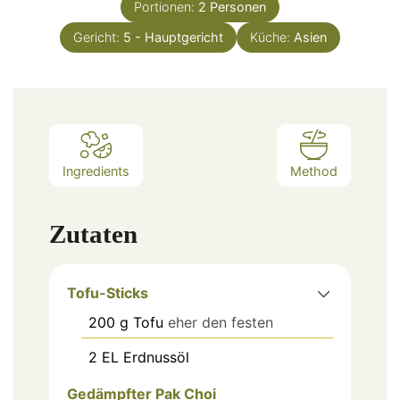
Portionen:
2
Personen
Gericht:
5 - Hauptgericht
Küche:
Asien
Ingredients
Method
Zutaten
Tofu-Sticks
200
g
Tofu
eher den festen
2
EL
Erdnussöl
Gedämpfter Pak Choi