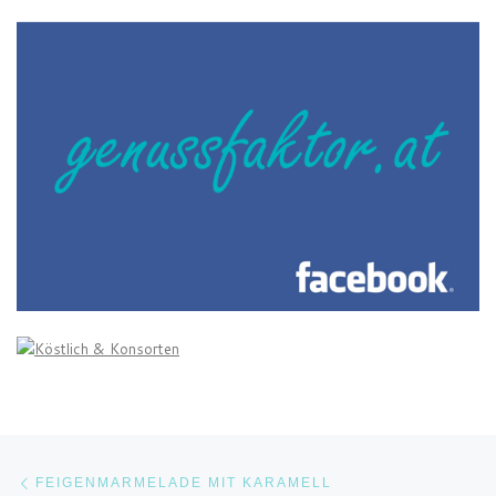
Beitragsnavigation
Vorheriger Beitrag
FEIGENMARMELADE MIT KARAMELL