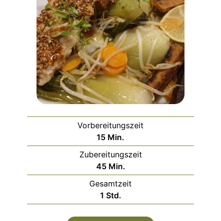
Vorbereitungszeit
Minuten
15
Min.
Zubereitungszeit
Minuten
45
Min.
Gesamtzeit
Stunde
1
Std.