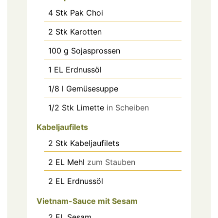
4
Stk
Pak Choi
2
Stk
Karotten
100
g
Sojasprossen
1
EL
Erdnussöl
1/8
l
Gemüsesuppe
1/2
Stk
Limette
in Scheiben
Kabeljaufilets
2
Stk
Kabeljaufilets
2
EL
Mehl
zum Stauben
2
EL
Erdnussöl
Vietnam-Sauce mit Sesam
2
EL
Sesam