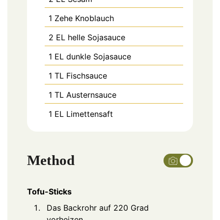
1
Zehe
Knoblauch
2
EL
helle Sojasauce
1
EL
dunkle Sojasauce
1
TL
Fischsauce
1
TL
Austernsauce
1
EL
Limettensaft
Method
Tofu-Sticks
Das Backrohr auf 220 Grad
vorheizen.