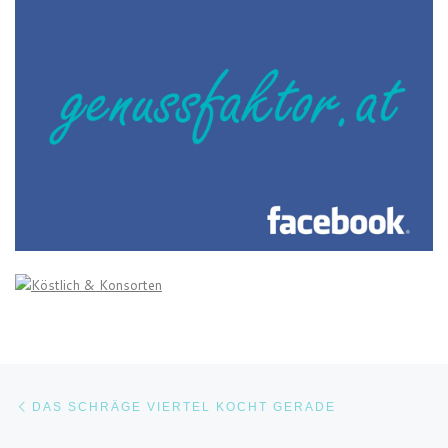
Beitragsnavigation
Vorheriger Beitrag
DAS SCHRÄGE VIERTEL KOCHT GERADE