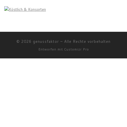
© 2026
genussfaktor
–
Alle Rechte vorbehalten
Entworfen mit
Customizr Pro