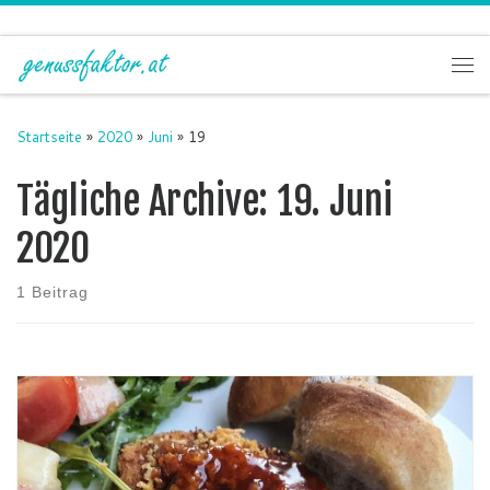
Zum Inhalt springen
Me
Startseite
»
2020
»
Juni
»
19
Tägliche Archive:
19. Juni
2020
1 Beitrag