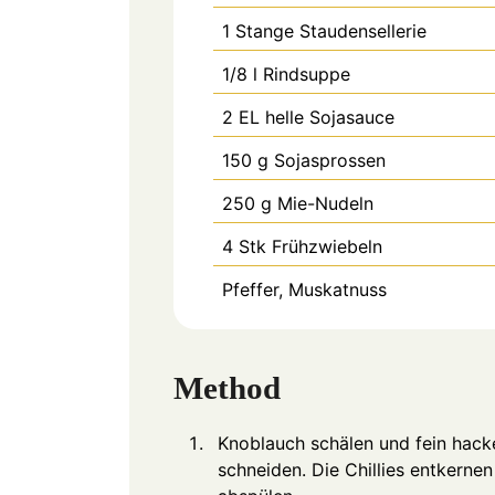
1
Stange
Staudensellerie
1/8
l
Rindsuppe
2
EL
helle Sojasauce
150
g
Sojasprossen
250
g
Mie-Nudeln
4
Stk
Frühzwiebeln
Pfeffer, Muskatnuss
Method
Knoblauch schälen und fein hacke
schneiden. Die Chillies entkerne