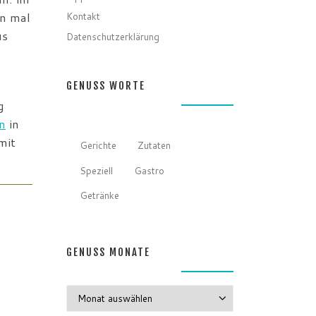
Kontakt
on mal
us
Datenschutzerklärung
GENUSS WORTE
g
n
in
mit
Gerichte
Zutaten
Speziell
Gastro
Getränke
GENUSS MONATE
GENUSS MONATE