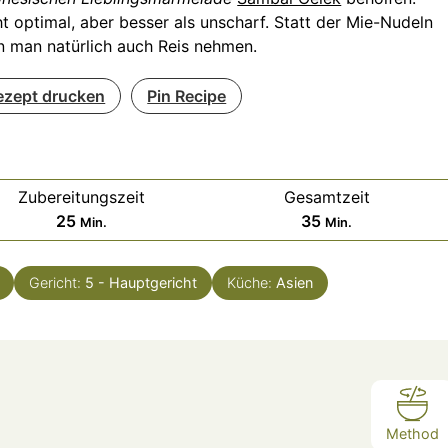
t optimal, aber besser als unscharf. Statt der Mie-Nudeln
n man natürlich auch Reis nehmen.
ezept drucken
Pin Recipe
Zubereitungszeit
Gesamtzeit
Minuten
Minuten
25
35
Min.
Min.
Gericht:
5 - Hauptgericht
Küche:
Asien
Method