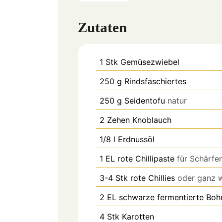
Zutaten
1
Stk
Gemüsezwiebel
250
g
Rindsfaschiertes
250
g
Seidentofu
natur
2
Zehen
Knoblauch
1/8
l
Erdnussöl
1
EL
rote Chillipaste
für Schärfe
3-4
Stk
rote Chillies
oder ganz 
2
EL
schwarze fermentierte Boh
4
Stk
Karotten