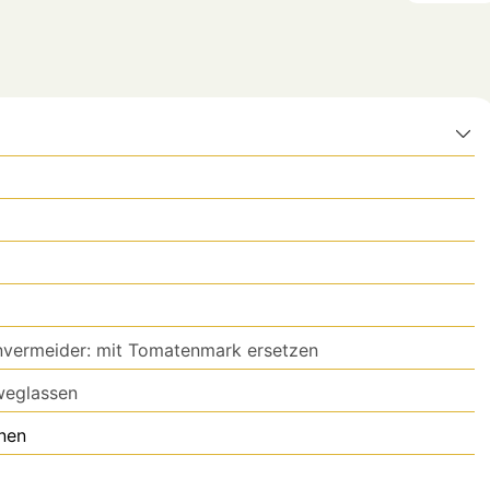
nvermeider: mit Tomatenmark ersetzen
weglassen
nen