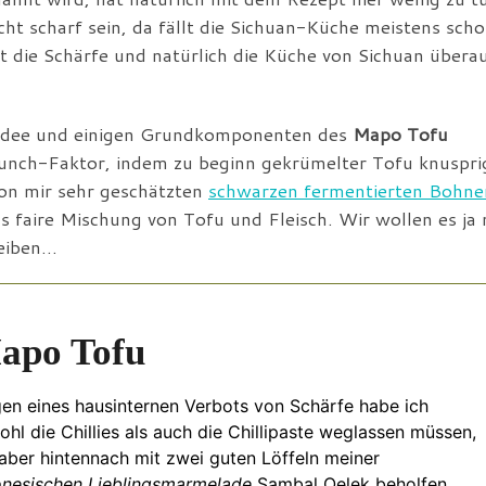
cht scharf sein, da fällt die Sichuan-Küche meistens sch
t die Schärfe und natürlich die Küche von Sichuan übera
r Idee und einigen Grundkomponenten des
Mapo Tofu
Crunch-Faktor, indem zu beginn gekrümelter Tofu knuspri
von mir sehr geschätzten
schwarzen fermentierten Bohne
s faire Mischung von Tofu und Fleisch. Wir wollen es ja 
reiben…
apo Tofu
en eines hausinternen Verbots von Schärfe habe ich
hl die Chillies als auch die Chillipaste weglassen müssen,
 aber hintennach mit zwei guten Löffeln meiner
onesischen Lieblingsmarmelade
Sambal Oelek
beholfen.