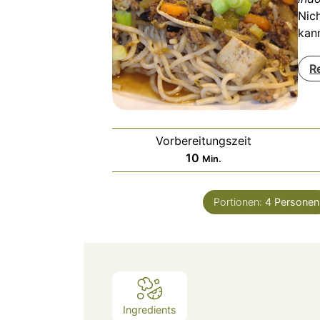
Nich
kan
R
Vorbereitungszeit
Minuten
10
Min.
Portionen:
4
Personen
Ingredients