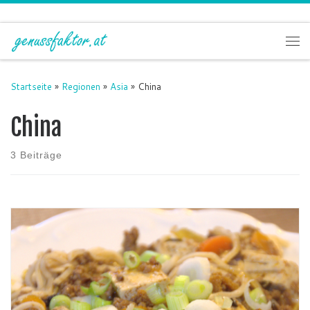
Zum Inhalt springen
Me
Startseite
»
Regionen
»
Asia
»
China
China
3 Beiträge