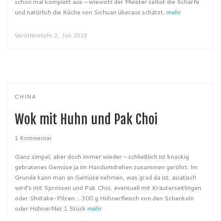
schon mal komplett aus – wiewohl der Meister selbst die Schärfe
und natürlich die Küche von Sichuan überaus schätzt.
mehr
Veröffentlicht
2. Juli 2018
CHINA
Wok mit Huhn und Pak Choi
1 Kommentar
Ganz simpel, aber doch immer wieder – schließlich ist knackig
gebratenes Gemüse ja im Handumdrehen zusammen gerührt. Im
Grunde kann man an Gemüse nehmen, was grad da ist; asiatisch
wird’s mit Sprossen und Pak Choi, eventuell mit Kräuterseitlingen
oder Shiitake-Pilzen… 300 g Hühnerfleisch von den Schenkeln
oder Hühnerfilet 1 Stück
mehr