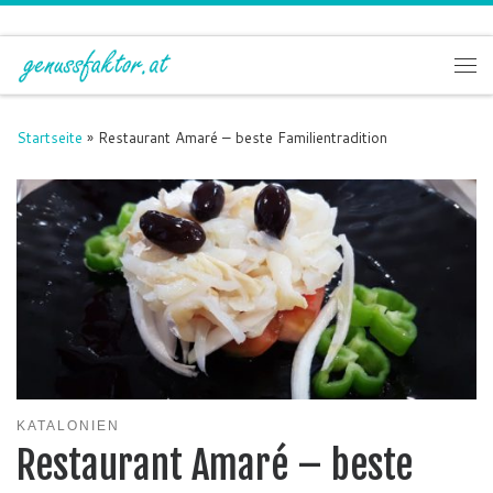
Zum Inhalt springen
Me
Startseite
»
Restaurant Amaré – beste Familientradition
KATALONIEN
Restaurant Amaré – beste