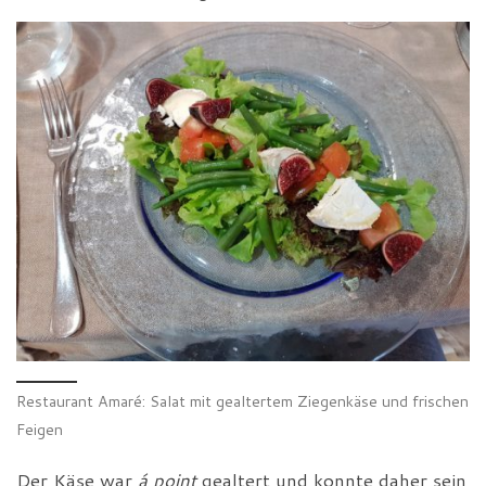
Restaurant Amaré: Salat mit gealtertem Ziegenkäse und frischen
Feigen
Der Käse war
á point
gealtert und konnte daher sein