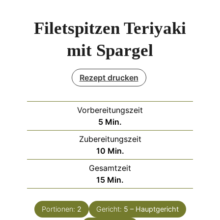
Filetspitzen Teriyaki
mit Spargel
Rezept drucken
Vorbereitungszeit
Minuten
5
Min.
Zubereitungszeit
Minuten
10
Min.
Gesamtzeit
Minuten
15
Min.
Portionen:
2
Gericht:
5 – Hauptgericht