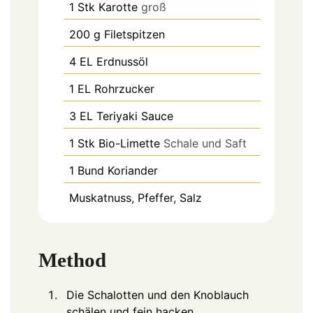
1
Stk
Karotte
groß
200
g
Filetspitzen
4
EL
Erdnussöl
1
EL
Rohrzucker
3
EL
Teriyaki Sauce
1
Stk
Bio-Limette
Schale und Saft
1
Bund
Koriander
Muskatnuss, Pfeffer, Salz
Method
Die Schalotten und den Knoblauch
schälen und fein hacken.