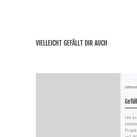
VIELLEICHT GEFÄLLT DIR AUCH
Veröffent
Gefül
Um es 
entbei
Projek
an? W