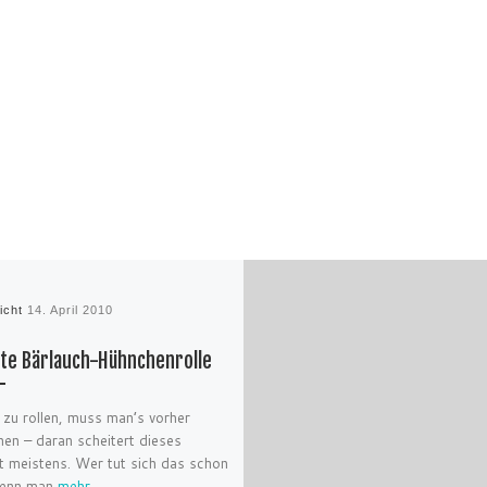
licht
14. April 2010
lte Bärlauch-Hühnchenrolle
zu rollen, muss man’s vorher
nen – daran scheitert dieses
t meistens. Wer tut sich das schon
enn man
mehr