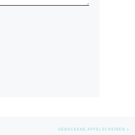
Nä
STE
GEBACKENE APFELSCHEIBEN