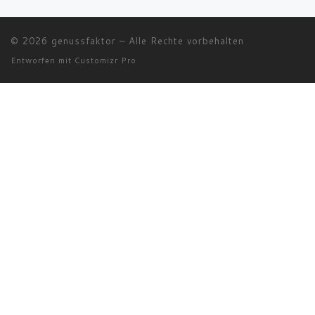
© 2026
genussfaktor
–
Alle Rechte vorbehalten
Entworfen mit
Customizr Pro