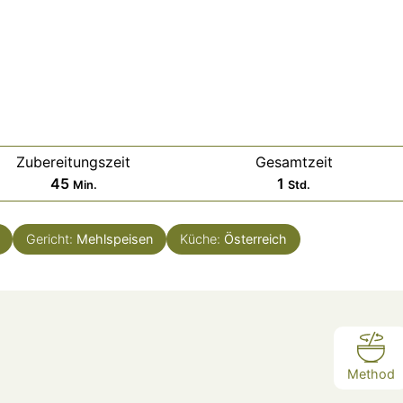
Zubereitungszeit
Gesamtzeit
Minuten
Stunde
45
1
Min.
Std.
Gericht:
Mehlspeisen
Küche:
Österreich
Method