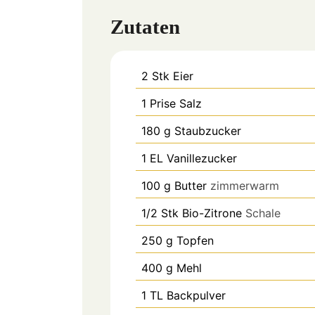
Zutaten
2
Stk
Eier
1
Prise
Salz
180
g
Staubzucker
1
EL
Vanillezucker
100
g
Butter
zimmerwarm
1/2
Stk
Bio-Zitrone
Schale
250
g
Topfen
400
g
Mehl
1
TL
Backpulver