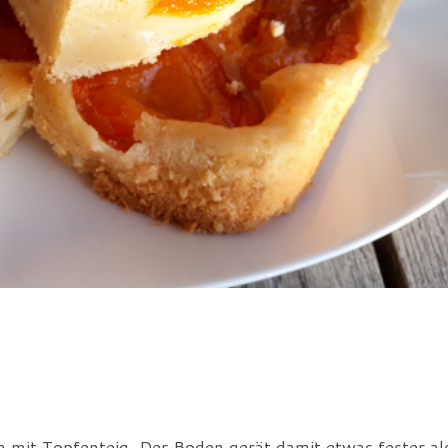
n
h mit Topfenteig. Der Boden gerät damit etwas fester als