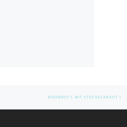
Nä
STE
BIERBRAT’L MIT STÖCKELKRAUT