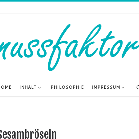
HOME
INHALT
PHILOSOPHIE
IMPRESSUM
 Sesambröseln