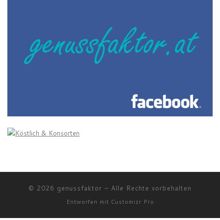
© 2026
genussfaktor
–
Alle Rechte vorbehalten
Entworfen mit
Customizr Pro