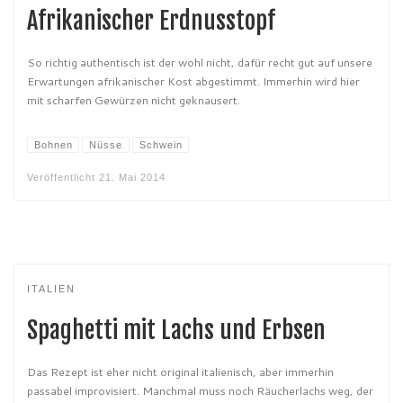
Afrikanischer Erdnusstopf
So richtig authentisch ist der wohl nicht, dafür recht gut auf unsere
Erwartungen afrikanischer Kost abgestimmt. Immerhin wird hier
mit scharfen Gewürzen nicht geknausert.
Bohnen
Nüsse
Schwein
Veröffentlicht
21. Mai 2014
ITALIEN
Spaghetti mit Lachs und Erbsen
Das Rezept ist eher nicht original italienisch, aber immerhin
passabel improvisiert. Manchmal muss noch Räucherlachs weg, der