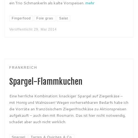
ein Trio Schmankerln als kalte Vorspeisen.
mehr
Fingerfood
Foie gras
Salat
Veröffentlicht
29. Mai 2014
FRANKREICH
Spargel-Flammkuchen
Eine herrliche Kombination: knackiger Spargel auf Ziegenkäse –
mit Honig und Walnüssen! Wegen vorhersehbaren Bedarfs habe ich
die Vorräte an französischem Ziegenfrischkäse zu Aktionspreisen
aufgekauft – auch den mit Rosmarin. Das ist hier nicht notwendig,
schadet aber auch nicht wirklich.
Spargel
Tartes & Quiches & Co