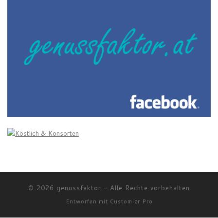
© 2026
genussfaktor
–
Alle Rechte vorbehalten
Entworfen mit
Customizr Pro