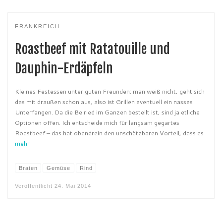
FRANKREICH
Roastbeef mit Ratatouille und
Dauphin-Erdäpfeln
Kleines Festessen unter guten Freunden: man weiß nicht, geht sich
das mit draußen schon aus, also ist Grillen eventuell ein nasses
Unterfangen. Da die Beiried im Ganzen bestellt ist, sind ja etliche
Optionen offen. Ich entscheide mich für langsam gegartes
Roastbeef – das hat obendrein den unschätzbaren Vorteil, dass es
mehr
Braten
Gemüse
Rind
Veröffentlicht
24. Mai 2014