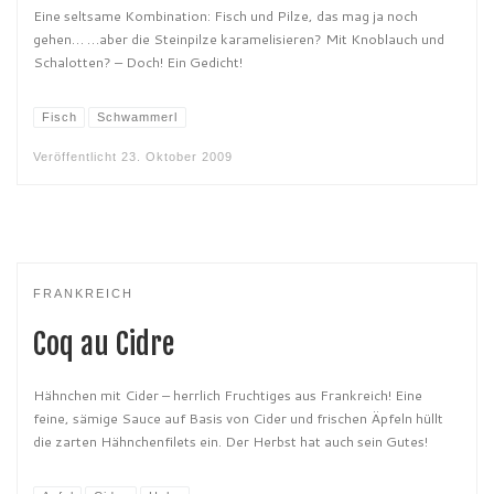
Eine seltsame Kombination: Fisch und Pilze, das mag ja noch
gehen… …aber die Steinpilze karamelisieren? Mit Knoblauch und
Schalotten? – Doch! Ein Gedicht!
Fisch
Schwammerl
Veröffentlicht
23. Oktober 2009
FRANKREICH
Coq au Cidre
Hähnchen mit Cider – herrlich Fruchtiges aus Frankreich! Eine
feine, sämige Sauce auf Basis von Cider und frischen Äpfeln hüllt
die zarten Hähnchenfilets ein. Der Herbst hat auch sein Gutes!