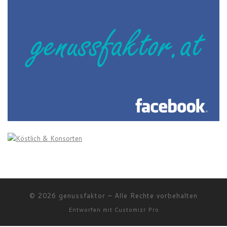
© 2026
genussfaktor
–
Alle Rechte vorbehalten
Entworfen mit
Customizr Pro