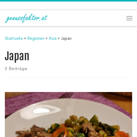
Zum Inhalt springen
Me
Startseite
»
Regionen
»
Asia
»
Japan
Japan
3 Beiträge