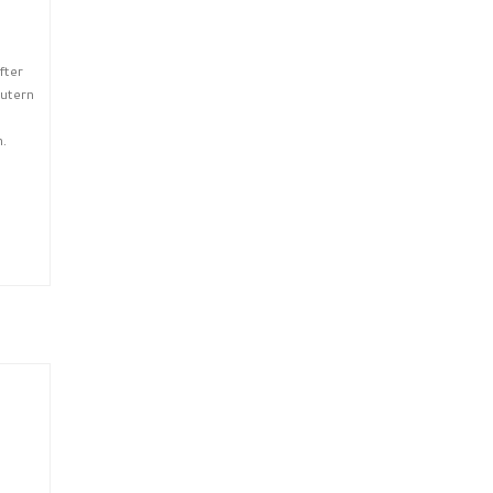
fter
utern
.