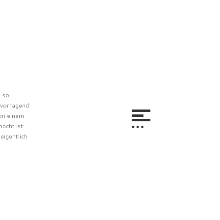
, so
rvorragend
von einem
acht ist:
eigentlich