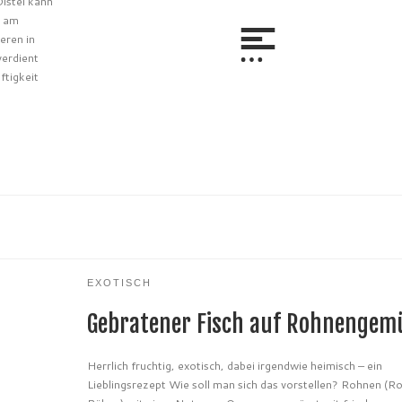
Distel kann
t am
eren in
verdient
ftigkeit
EXOTISCH
Gebratener Fisch auf Rohnengem
Herrlich fruchtig, exotisch, dabei irgendwie heimisch – ein
Lieblingsrezept Wie soll man sich das vorstellen? Rohnen (R