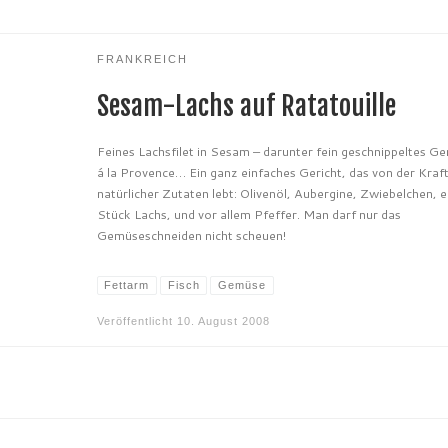
FRANKREICH
Sesam-Lachs auf Ratatouille
Feines Lachsfilet in Sesam – darunter fein geschnippeltes G
á la Provence… Ein ganz einfaches Gericht, das von der Kraf
natürlicher Zutaten lebt: Olivenöl, Aubergine, Zwiebelchen, e
Stück Lachs, und vor allem Pfeffer. Man darf nur das
Gemüseschneiden nicht scheuen!
Fettarm
Fisch
Gemüse
Veröffentlicht
10. August 2008