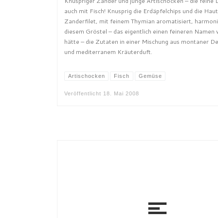
Knuspriger Zander und junge Artischocken – die feine 
auch mit Fisch! Knusprig die Erdäpfelchips und die Hau
Zanderfilet, mit feinem Thymian aromatisiert, harmoni
diesem Gröstel – das eigentlich einen feineren Namen 
hätte – die Zutaten in einer Mischung aus montaner De
und mediterranem Kräuterduft.
Artischocken
Fisch
Gemüse
Veröffentlicht
18. Mai 2008