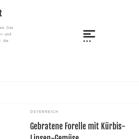
t
eis. Das
n- und
, die
ÖSTERREICH
Gebratene Forelle mit Kürbis-
Linsen-Gemüse