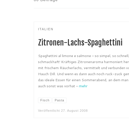
ITALIEN
Zitronen-Lachs-Spaghettini
Spaghettini al limone e salmone – so simpel, so schnell
schmackhaft! Kräftiges Zitronenaroma harmoniert he
mit frischem Räucherlachs, vermittelt und verbunden 
Hauch Dill. Und wenn es dann auch noch ruck-zuck gem
das ideale Essen für einen Sommerabend, an dem man 
auch sonst was vorhat –
mehr
Fisch
Pasta
Veröffentlicht
27. August 2008