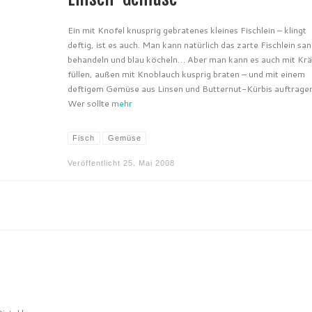
Ein mit Knofel knusprig gebratenes kleines Fischlein – klingt
deftig, ist es auch. Man kann natürlich das zarte Fischlein san
behandeln und blau köcheln… Aber man kann es auch mit Krä
füllen, außen mit Knoblauch kusprig braten – und mit einem
deftigem Gemüse aus Linsen und Butternut-Kürbis auftragen
Wer sollte
mehr
Fisch
Gemüse
Veröffentlicht
25. Mai 2008