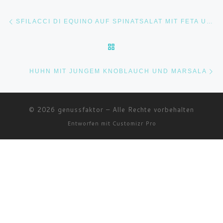
Beitragsnavigation
Vorheriger Beitrag
SFILACCI DI EQUINO AUF SPINATSALAT MIT FETA UND ROHNEN
ZURÜCK ZUR BEITRAGSLI
Nä
HUHN MIT JUNGEM KNOBLAUCH UND MARSALA
© 2026
genussfaktor
–
Alle Rechte vorbehalten
Entworfen mit
Customizr Pro