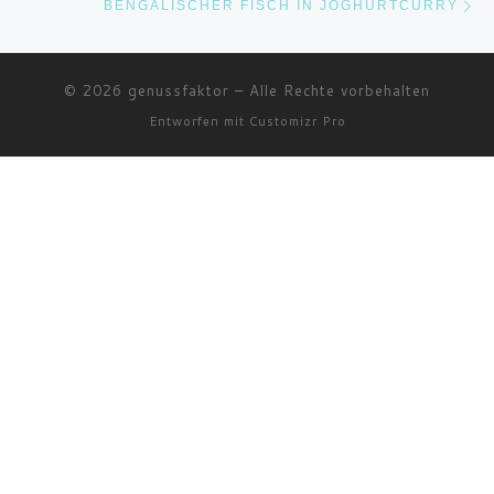
BENGALISCHER FISCH IN JOGHURTCURRY
© 2026
genussfaktor
–
Alle Rechte vorbehalten
Entworfen mit
Customizr Pro