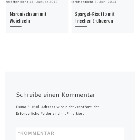
Veröffentlicht
14. Januar 2017
Veröffentlicht
8. Juni 2014
Ve
Maronischaum mit
Spargel-Risotto mit
Weichseln
frischen Erdbeeren
Schreibe einen Kommentar
Deine E-Mail-Adresse wird nicht veröffentlicht.
Erforderliche Felder sind mit
*
markiert
*
KOMMENTAR