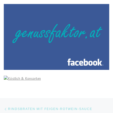
Beitragsnavigation
Vorheriger Beitrag
RINDSBRATEN MIT FEIGEN-ROTWEIN-SAUCE