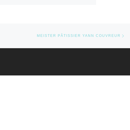
Nä
STE
MEISTER PÂTISSIER YANN COUVREUR