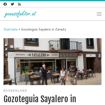
Zum Inhalt springen
Me
Startseite
»
Gozoteguia Sayalero in Zarautz
BASKENLAND
Gozoteguia Sayalero in