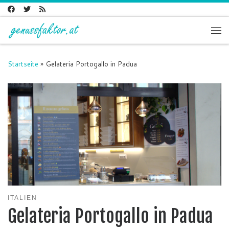
Zum Inhalt springen
Me
Startseite
»
Gelateria Portogallo in Padua
ITALIEN
Gelateria Portogallo in Padua