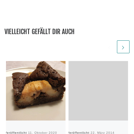
VIELLEICHT GEFÄLLT DIR AUCH
Veröffentlicht
11. Oktober 2020
Veröffentlicht
22. März 2014
Ve