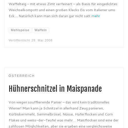
Waffelteig – mit etwas Zimt verfeinert – als Basis für eingedicktes
Weichselkompott und einen großen Klecks Eis vom Italiener ums
Eck… Natürlich kann man sich daran gar nicht satt
mehr
Mehlspeise
Waffeln
Veröffentlicht
29. Mai 2008
ÖSTERREICH
Hühnerschnitzel in Maispanade
Von wegen soufflierende Panier – das wird kein traditionelles
Wiener! Man kann ja Schnitzel in allerhand Zeug panieren,
Kürbiskernmehl, Semmelbrösel, Nüsse, Haferflocken und Corn
Flakes und weiss-der-Teufel was mehr… Maisflocken sind eine der
zahllosen Möglichkeiten, aber sie ergeben eine vergleichsweise