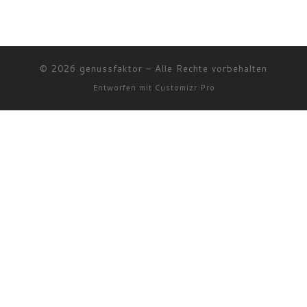
© 2026
genussfaktor
–
Alle Rechte vorbehalten
Entworfen mit
Customizr Pro