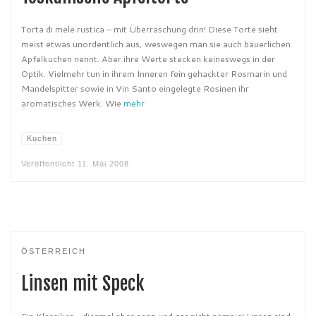
Torta di mele rustica – mit Überraschung drin! Diese Torte sieht
meist etwas unordentlich aus, weswegen man sie auch bäuerlichen
Apfelkuchen nennt. Aber ihre Werte stecken keineswegs in der
Optik. Vielmehr tun in ihrem Inneren fein gehackter Rosmarin und
Mandelspitter sowie in Vin Santo eingelegte Rosinen ihr
aromatisches Werk. Wie
mehr
Kuchen
Veröffentlicht
11. Mai 2008
ÖSTERREICH
Linsen mit Speck
Ein Klassiker – diesmal aber ganz und gar nicht pampig! Linsen sind