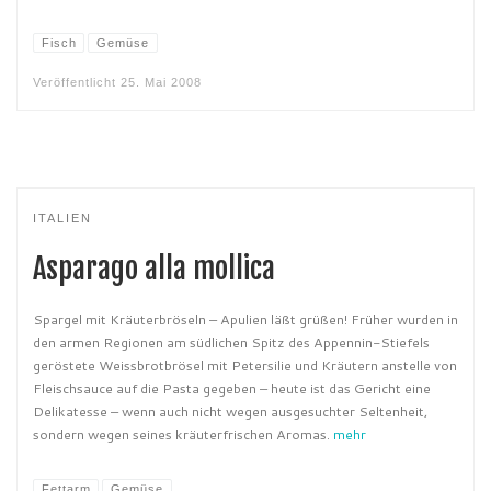
Fisch
Gemüse
Veröffentlicht
25. Mai 2008
ITALIEN
Asparago alla mollica
Spargel mit Kräuterbröseln – Apulien läßt grüßen! Früher wurden in
den armen Regionen am südlichen Spitz des Appennin-Stiefels
geröstete Weissbrotbrösel mit Petersilie und Kräutern anstelle von
Fleischsauce auf die Pasta gegeben – heute ist das Gericht eine
Delikatesse – wenn auch nicht wegen ausgesuchter Seltenheit,
sondern wegen seines kräuterfrischen Aromas.
mehr
Fettarm
Gemüse