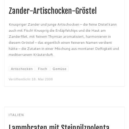
Zander-Artischocken-Gröstel
Knuspriger Zander und junge Artischocken – die feine Distel kann
auch mit Fisch! Knusprig die Erdäpfelchips und die Haut am
Zanderfilet, mit feinem Thymian aromatisiert, harmonieren in
diesem Gröstel – das eigentlich einen feineren Namen verdient
hätte – die Zutaten in einer Mischung aus montaner Deftigkeit und
mediterranem Kräuterduft.
Artischocken
Fisch
Gemüse
Veröffentlicht
18. Mai 2008
ITALIEN
Lammbraten mit Steinpilzpolenta