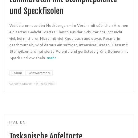
und Speckfisolen
Weidelamm aus den Nockbergen – im Verein mit südlichen Aromen
ein zartes Gedicht! Zartes Fleisch aus der Schulter braucht nicht
viel: bei mittlerer Hitze mit viel Knoblauch und etwas Rosmarin
geschmurgelt, wird daraus ein saftiger, intensiver Braten. Dazu mit
Steinpilzen aromatisierte Polenta und geröstete grüne Bohnen mit
Speck und Zwiebeln.
mehr
Lamm
Schwammerl
Veröffentlicht
12. Mai 2008
ITALIEN
Toskanische Apfeltorte