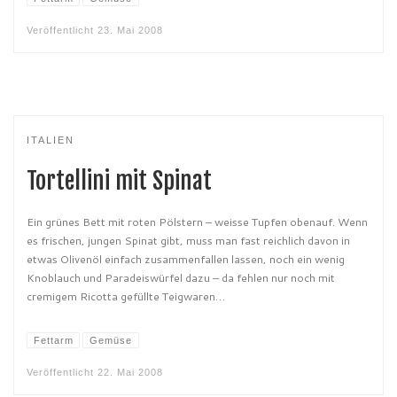
Veröffentlicht
23. Mai 2008
ITALIEN
Tortellini mit Spinat
Ein grünes Bett mit roten Pölstern – weisse Tupfen obenauf. Wenn
es frischen, jungen Spinat gibt, muss man fast reichlich davon in
etwas Olivenöl einfach zusammenfallen lassen, noch ein wenig
Knoblauch und Paradeiswürfel dazu – da fehlen nur noch mit
cremigem Ricotta gefüllte Teigwaren…
Fettarm
Gemüse
Veröffentlicht
22. Mai 2008