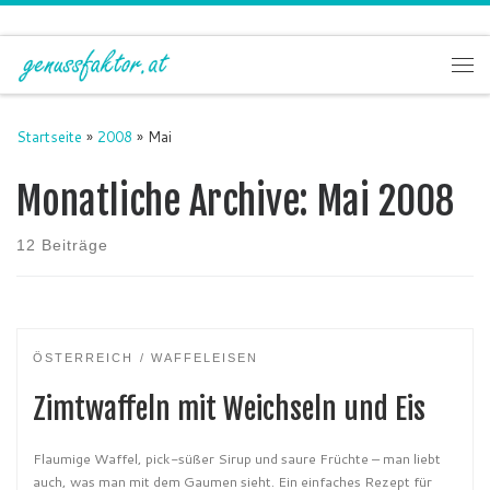
Zum Inhalt springen
Me
Startseite
»
2008
»
Mai
Monatliche Archive:
Mai 2008
12 Beiträge
ÖSTERREICH
WAFFELEISEN
Zimtwaffeln mit Weichseln und Eis
Flaumige Waffel, pick-süßer Sirup und saure Früchte – man liebt
auch, was man mit dem Gaumen sieht. Ein einfaches Rezept für