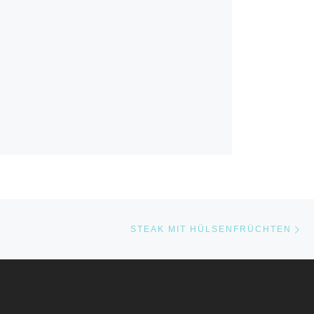
Nä
STE
STEAK MIT HÜLSENFRÜCHTEN