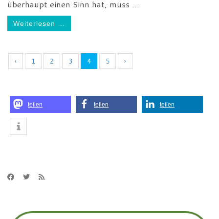
überhaupt einen Sinn hat, muss ...
Weiterlesen …
‹
1
2
3
4
5
›
teilen
teilen
teilen