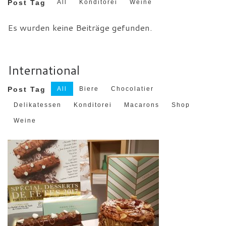
Post Tag
All
Konditorei
Weine
Es wurden keine Beiträge gefunden.
International
Post Tag
All
Biere
Chocolatier
Delikatessen
Konditorei
Macarons
Shop
Weine