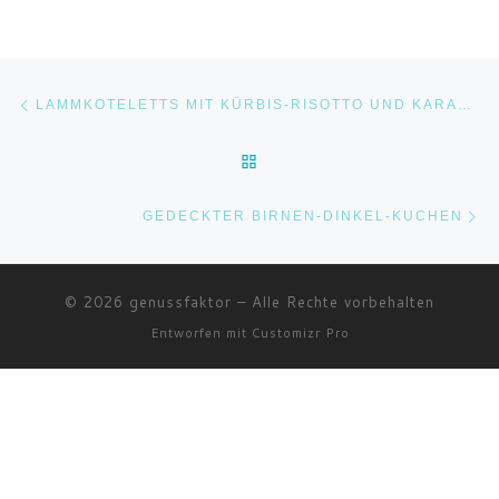
Beitragsnavigation
Vorheriger Beitrag
LAMMKOTELETTS MIT KÜRBIS-RISOTTO UND KARAMELISIERTEM SPAGHETTIKÜRBIS
ZURÜCK ZUR BEITRAGSLI
Nä
GEDECKTER BIRNEN-DINKEL-KUCHEN
© 2026
genussfaktor
–
Alle Rechte vorbehalten
Entworfen mit
Customizr Pro