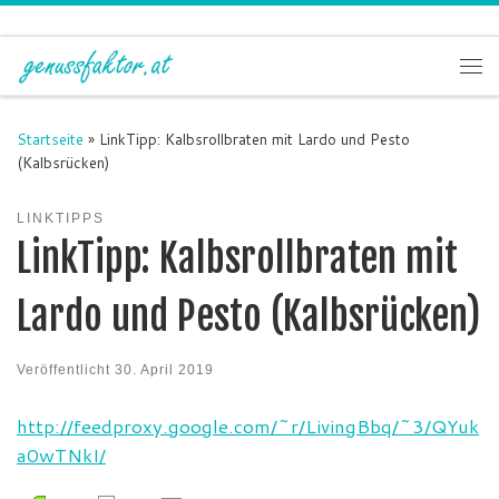
Zum Inhalt springen
Me
Startseite
»
LinkTipp: Kalbsrollbraten mit Lardo und Pesto
(Kalbsrücken)
LINKTIPPS
LinkTipp: Kalbsrollbraten mit
Lardo und Pesto (Kalbsrücken)
Veröffentlicht
30. April 2019
http://feedproxy.google.com/~r/LivingBbq/~3/QYuk
a0wTNkI/