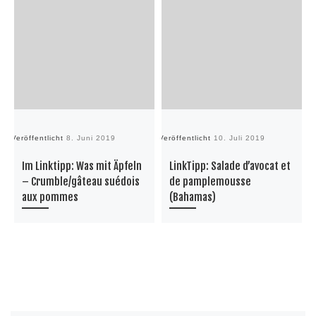
Veröffentlicht
8. Juni 2019
Veröffentlicht
10. Juli 2019
Ve
Im Linktipp: Was mit Äpfeln
LinkTipp: Salade d’avocat et
– Crumble/gâteau suédois
de pamplemousse
aux pommes
(Bahamas)