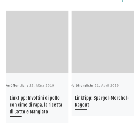
Veröffentlicht
22. März 2019
Veröffentlicht
21. April 2019
Ve
Linktipp: Involtini di pollo
LinkTipp: Spargel-Morchel-
con cime di rapa, la ricetta
Ragout
di Cotto e Mangiato