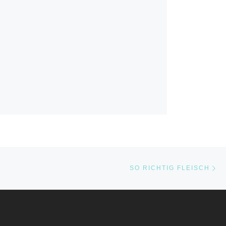
Nä
STE
SO RICHTIG FLEISCH