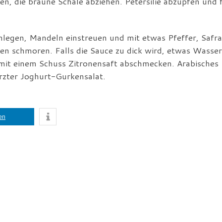
, die braune Schale abziehen. Petersilie abzupfen und 
nlegen, Mandeln einstreuen und mit etwas Pfeffer, Safr
en schmoren. Falls die Sauce zu dick wird, etwas Wasser
 mit einem Schuss Zitronensaft abschmecken. Arabisches
rzter Joghurt-Gurkensalat.
len