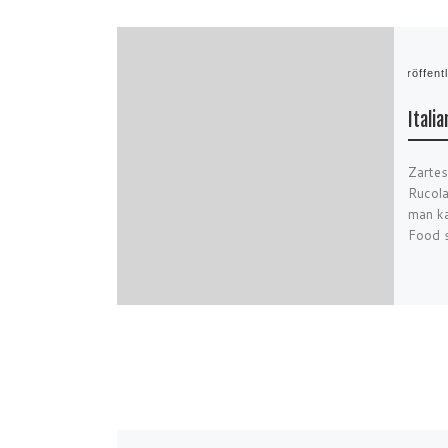
Veröffent
Itali
Zartes
Rucola
man ka
Food s