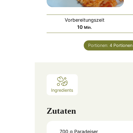
Vorbereitungszeit
Minuten
10
Min.
Portionen:
4
Portionen
Ingredients
Zutaten
700
g
Paradeiser