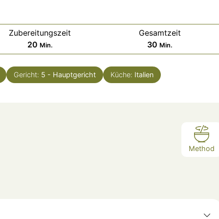
Zubereitungszeit
Gesamtzeit
Minuten
Minuten
20
30
Min.
Min.
Gericht:
5 - Hauptgericht
Küche:
Italien
Method