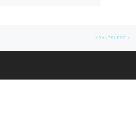
Nä
STE
KRAUTSUPPE