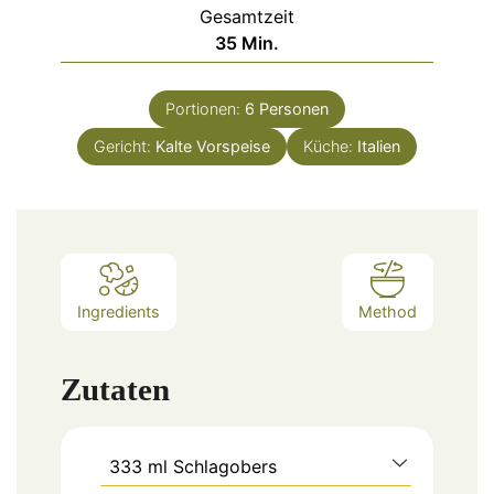
Gesamtzeit
Minuten
35
Min.
Portionen:
6
Personen
Gericht:
Kalte Vorspeise
Küche:
Italien
Ingredients
Method
Zutaten
333
ml
Schlagobers