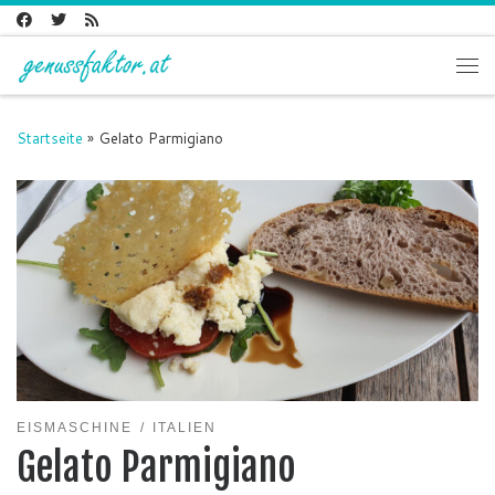
Zum Inhalt springen
Me
Startseite
»
Gelato Parmigiano
EISMASCHINE
ITALIEN
Gelato Parmigiano