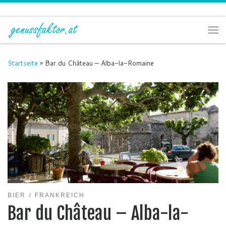
Zum Inhalt springen
Me
Startseite
»
Bar du Château – Alba-la-Romaine
BIER
FRANKREICH
Bar du Château – Alba-la-