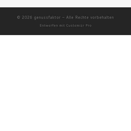
© 2026
genussfaktor
–
Alle Rechte vorbehalten
Entworfen mit
Customizr Pro