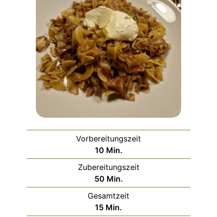
Vorbereitungszeit
Minuten
10
Min.
Zubereitungszeit
Minuten
50
Min.
Gesamtzeit
Minuten
15
Min.