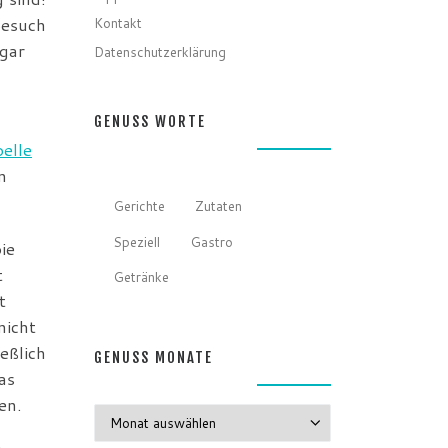
Kontakt
Besuch
gar
Datenschutzerklärung
GENUSS WORTE
elle
n
Gerichte
Zutaten
Speziell
Gastro
ie
t
Getränke
t
nicht
eßlich
GENUSS MONATE
as
en.
GENUSS MONATE