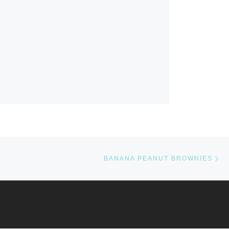
Nä
STE
BANANA PEANUT BROWNIES