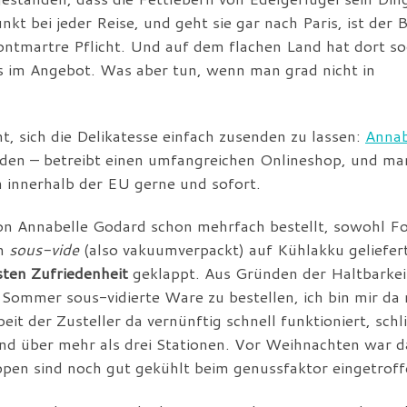
nkt bei jeder Reise, und geht sie gar nach Paris, ist der 
ntmartre Pflicht. Und auf dem flachen Land hat dort so
as im Angebot. Was aber tun, wenn man grad nicht in
cht, sich die Delikatesse einfach zusenden zu lassen:
Annab
den – betreibt einen umfangreichen Onlineshop, und ma
 innerhalb der EU gerne und sofort.
n Annabelle Godard schon mehrfach bestellt, sowohl Fo
in
sous-vide
(also vakuumverpackt) auf Kühlakku geliefer
sten Zufriedenheit
geklappt. Aus Gründen der Haltbarkei
Sommer sous-vidierte Ware zu bestellen, ich bin mir da 
it der Zusteller da vernünftig schnell funktioniert, schli
nd über mehr als drei Stationen. Vor Weihnachten war d
ppen sind noch gut gekühlt beim genussfaktor eingetroff