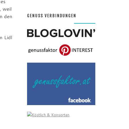
des
, weil
n den
GENUSS VERBINDUNGEN
n Lidl