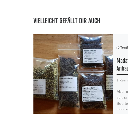
VIELLEICHT GEFÄLLT DIR AUCH
Veröffent
Madav
Anba
1 Komm
Aber n
seit d
Bourbo
man au
mehr