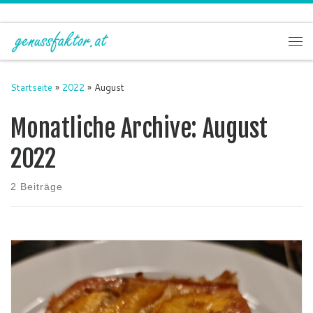
Zum Inhalt springen
Me
Startseite
»
2022
»
August
Monatliche Archive:
August
2022
2 Beiträge