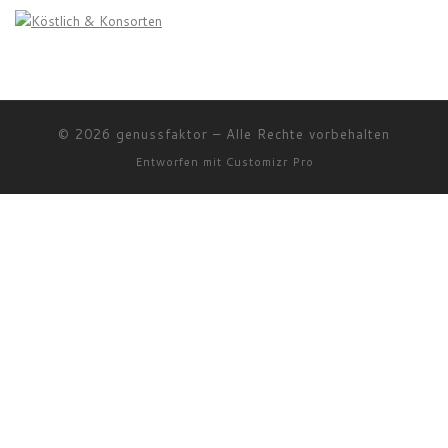
© 2026
genussfaktor
–
Alle Rechte vorbehalten
Entworfen mit
Customizr Pro